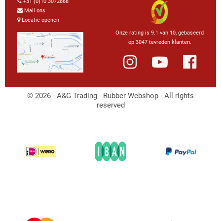
+31 (0)10 3072868
Mail ons
Locatie openen
Onze rating is 9.1 van 10, gebaseerd
op 3047 tevreden klanten.
© 2026 - A&G Trading - Rubber Webshop - All rights
reserved