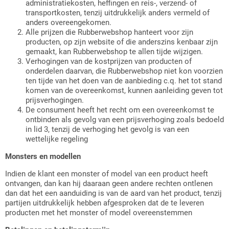
administratiekosten, heffingen en reis-, verzend- of
Driehoek/Wig profielen
Oploopprofielen
transportkosten, tenzij uitdrukkelijk anders vermeld of
anders overeengekomen.
Alle prijzen die Rubberwebshop hanteert voor zijn
Silicone U Profielen
Hoekprofielen
producten, op zijn website of die anderszins kenbaar zijn
gemaakt, kan Rubberwebshop te allen tijde wijzigen.
Luikenpakking
O-ringen
Verhogingen van de kostprijzen van producten of
onderdelen daarvan, die Rubberwebshop niet kon voorzien
ten tijde van het doen van de aanbieding c.q. het tot stand
Schoonmaakmiddel
komen van de overeenkomst, kunnen aanleiding geven tot
prijsverhogingen.
De consument heeft het recht om een overeenkomst te
ontbinden als gevolg van een prijsverhoging zoals bedoeld
in lid 3, tenzij de verhoging het gevolg is van een
wettelijke regeling
Monsters en modellen
Indien de klant een monster of model van een product heeft
ontvangen, dan kan hij daaraan geen andere rechten ontlenen
dan dat het een aanduiding is van de aard van het product, tenzij
partijen uitdrukkelijk hebben afgesproken dat de te leveren
producten met het monster of model overeenstemmen