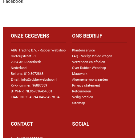
Facebook
ONZE GEGEVENS
ONS BEDRIJF
A&G Trading B.V. - Rubber Webshop
Klantenservice
Gieterijstraat 51
FAQ - Veelgestelde vragen
2984 AB Ridderkerk
Verzenden en afhalen
Nederland
Over Rubber Webshop
Bel ons:
010-3072868
Maatwerk
Email: info@rubberwebshop.nl
Algemene voorwaarden
KvK-nummer: 96887389
Privacy statement
BTW-NR: NL867816454B01
Retourneren
IBAN: NL39 ABNA 0462 4578 34
Veilig betalen
Sitemap
CONTACT
SOCIAL