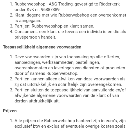
Laadvloermat doe-het-zelf
Stootprofielen (fenderprofielen)
PVC Slangen met inlage
Messing Mof
workout
Rubberwebshop : A&G Trading, gevestigd te Ridderkerk
Breedribloper
Celrubberplaat EPDM - 100cm
onder KvK nr. 96887389.
Plaatrubber EPDM Zwart
breedt - Dikte van 1mm t/m 10mm
Klant: degene met wie Rubberwebshop een overeenkomst
Laadvloermatten pasvorm
Glaswagenprofielen
Radiateurslangen
Messing T stuk
Fysio en medische centrum puzzel
is aangegaan.
ProfiGrip
Carrosserieprofielen
tegels
Partijen: Rubberwebshop en klant samen.
Plaatrubber NBR Nitril
Celrubberplaat EPDM - 100cm
Consument: een klant die tevens een individu is en die als
Rubber voor personenautos
Laboratoriumslangen
Messing afdichtstop
breedt - Dikte van 12mm t/m 50mm
privépersoon handelt.
Pyramideloper
Halfrond EPDM profielen
Sportvloer puzzel tegels
Plaatrubber Neopreen
Toepasselijkheid algemene voorwaarden
Afvoerslangen
Dubbelzijdig tape
Celrubberplaat Neopreen CR -
Hamerslagloper
Rubber rond snoeren
100cm breedt - Dikte van 1mm t/m
Fitnessmatten voor thuis
Deze voorwaarden zijn van toepassing op alle offertes,
Plaatrubber EPDM wit
10mm
aanbiedingen, werkzaamheden, bestellingen,
Levensmiddelenslangen
levensmiddelen voedingskwaliteit
Contactlijm
overeenkomsten en leveringen van diensten of producten
Granulaatloper
Rubber rechthoekig snoeren
Crossfit
door of namens Rubberwebshop.
Celrubberplaat Neopreen CR -
Partijen kunnen alleen afwijken van deze voorwaarden als
EPDM rubber slang
Secondelijm
100cm breedt - Dikte van 12mm t/m
zij dat uitdrukkelijk en schriftelijk zijn overeengekomen.
Kabelmatten
Rubberband
50mm
Vechtsport tegels
Partijen sluiten de toepasselijkheid van aanvullende en/of
afwijkende algemene voorwaarden van de klant of van
Professionele siliconenlijm
derden uitdrukkelijk uit.
Montage Lijm / Kit Polymeer
H Profielen
elastosil
Prijzen
Veelgestelde vragen voor rubber
P profielen
Lijm voor sportvloeren / kunstgras
Alle prijzen die Rubberwebshop hanteert zijn in euro’s, zijn
vloeren
exclusief btw en exclusief eventuele overige kosten zoals