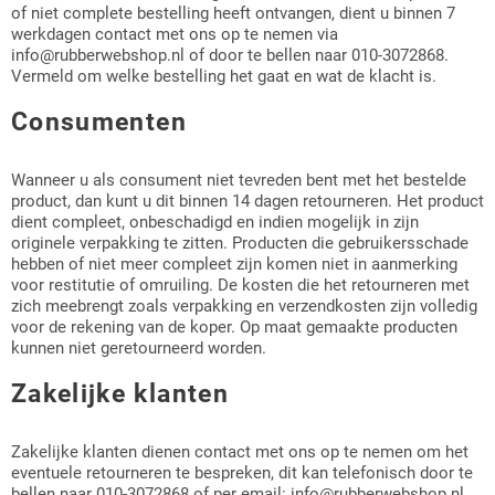
Laadvloermat doe-het-zelf
Stootprofielen (fenderprofielen)
PVC Slangen met inlage
Messing Mof
of niet complete bestelling heeft ontvangen, dient u binnen 7
workout
Breedribloper
Celrubberplaat EPDM - 100cm
werkdagen contact met ons op te nemen via
Plaatrubber EPDM Zwart
breedt - Dikte van 1mm t/m 10mm
info@rubberwebshop.nl of door te bellen naar 010-3072868.
Laadvloermatten pasvorm
Glaswagenprofielen
Radiateurslangen
Messing T stuk
Fysio en medische centrum puzzel
Vermeld om welke bestelling het gaat en wat de klacht is.
ProfiGrip
Carrosserieprofielen
tegels
Plaatrubber NBR Nitril
Celrubberplaat EPDM - 100cm
Consumenten
Rubber voor personenautos
Laboratoriumslangen
Messing afdichtstop
breedt - Dikte van 12mm t/m 50mm
Pyramideloper
Halfrond EPDM profielen
Sportvloer puzzel tegels
Plaatrubber Neopreen
Wanneer u als consument niet tevreden bent met het bestelde
Afvoerslangen
Dubbelzijdig tape
Celrubberplaat Neopreen CR -
product, dan kunt u dit binnen 14 dagen retourneren. Het product
Hamerslagloper
Rubber rond snoeren
100cm breedt - Dikte van 1mm t/m
Fitnessmatten voor thuis
dient compleet, onbeschadigd en indien mogelijk in zijn
Plaatrubber EPDM wit
10mm
originele verpakking te zitten. Producten die gebruikersschade
Levensmiddelenslangen
levensmiddelen voedingskwaliteit
Contactlijm
hebben of niet meer compleet zijn komen niet in aanmerking
Granulaatloper
Rubber rechthoekig snoeren
Crossfit
voor restitutie of omruiling. De kosten die het retourneren met
Celrubberplaat Neopreen CR -
zich meebrengt zoals verpakking en verzendkosten zijn volledig
EPDM rubber slang
Secondelijm
100cm breedt - Dikte van 12mm t/m
voor de rekening van de koper. Op maat gemaakte producten
Kabelmatten
Rubberband
50mm
Vechtsport tegels
kunnen niet geretourneerd worden.
Professionele siliconenlijm
Montage Lijm / Kit Polymeer
H Profielen
elastosil
Zakelijke klanten
Veelgestelde vragen voor rubber
P profielen
Lijm voor sportvloeren / kunstgras
Zakelijke klanten dienen contact met ons op te nemen om het
vloeren
eventuele retourneren te bespreken, dit kan telefonisch door te
bellen naar 010-3072868 of per email: info@rubberwebshop.nl