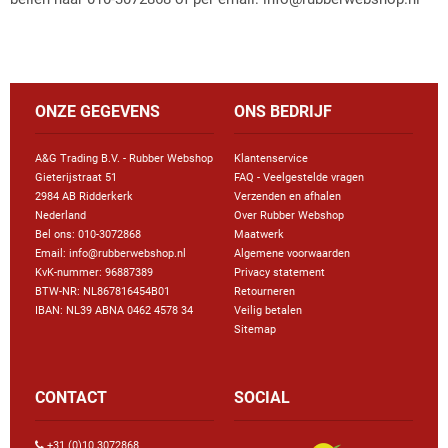
Driehoek/Wig profielen
Oploopprofielen
Silicone U Profielen
Hoekprofielen
ONZE GEGEVENS
ONS BEDRIJF
Luikenpakking
O-ringen
A&G Trading B.V. - Rubber Webshop
Klantenservice
Schoonmaakmiddel
Gieterijstraat 51
FAQ - Veelgestelde vragen
2984 AB Ridderkerk
Verzenden en afhalen
Nederland
Over Rubber Webshop
Bel ons:
010-3072868
Maatwerk
Email: info@rubberwebshop.nl
Algemene voorwaarden
KvK-nummer: 96887389
Privacy statement
BTW-NR: NL867816454B01
Retourneren
IBAN: NL39 ABNA 0462 4578 34
Veilig betalen
Sitemap
CONTACT
SOCIAL
+31 (0)10 3072868